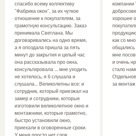
спасибо всему коллективу
компании 
"Фабрика окон", за их чуткое
добросове
отношение к покупателям, за
хорошее о
грамотную консультацию. Заказ
покупател
принимала Светлана. Мы
продукцию
договаривались на одно время,
как со мн
а я опоздала пришла за пять
общались 
минут до закрытия и целый час
мне посов
она рассказывала про окна,
и очень н
консультировала ... мне уходить
стало нам
не хотелось, я б слушала и
Отдельное
слушала... Великолепны все: и
за монтаж
сотрудник, который приезжал на
замер и сотрудники, которые
изготовили великолепное окно и
монтажники, которые грамотно,
быстро установили окно,
приехали в оговоренные сроки.
У меня просто нет слов...