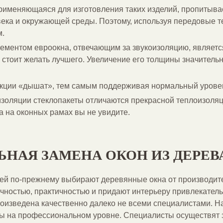
применяющаяся для изготовления таких изделий, пропитыва
ека и окружающей среды. Поэтому, используя передовые т
м.
ементом евроокна, отвечающим за звукоизоляцию, являетс
а стоит желать лучшего. Увеличение его толщины значите
укции «дышат», тем самым поддерживая нормальный уровен
изоляции стеклопакеты отличаются прекрасной теплоизоля
 на оконных рамах вы не увидите.
НАЯ ЗАМЕНА ОКОН ИЗ ДЕРЕВ
ей по-прежнему выбирают деревянные окна от производите
ичностью, практичностью и придают интерьеру привлекател
роизведена качественно далеко не всеми специалистами. 
 на профессиональном уровне. Специалисты осуществят 