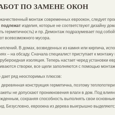
АБОТ ПО ЗАМЕНЕ ОКОН
кокачественный монтаж современных евроокон, следует про
 подлежат
изделия, которые не соответствуют дизайну до
ь герметичность) и пр. Демонтаж подразумевает под собой 
от всевозможного мусора.
еплений. В домах, возведенных из камня или кирпича, исп
иях – на обсаду. Сначала специалист приступает к монтажу
рубероидная изоляция. Теперь настает черед установки ев
шиваются створки, все щели заполняются с помощью монта
 дает ряд неоспоримых плюсов:
 деревянная конструкция герметична, поэтому теплопотер
пакеты не допускают проникновения влаги в дом. Под влия
ежденным, сохраняя способность выполнять свои основные
д. Безусловно, евроокна из дерева выигрышно выделяютс